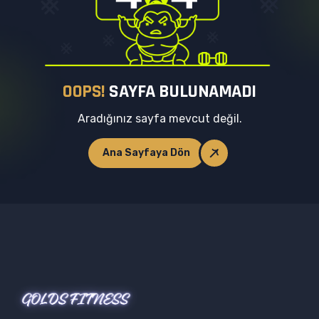
O
O
P
S
!
S
A
Y
F
A
B
U
L
U
N
A
M
A
D
I
Aradığınız sayfa mevcut değil.
Ana Sayfaya Dön