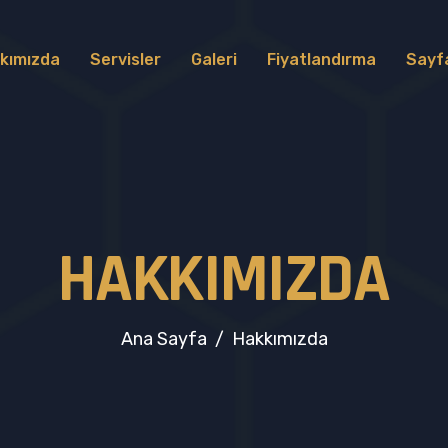
kımızda
Servisler
Galeri
Fiyatlandırma
Sayf
H
A
K
K
I
M
I
Z
D
A
Ana Sayfa
Hakkımızda