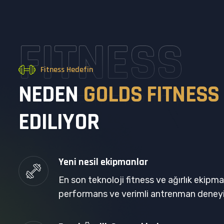
FITNESS
Fitness Hedefin
N
E
D
E
N
G
O
L
D
S
F
I
T
N
E
S
S
HEDEFIN
E
D
I
L
I
Y
O
R
Yeni nesil ekipmanlar
En son teknoloji fitness ve ağırlık ekipm
performans ve verimli antrenman deney