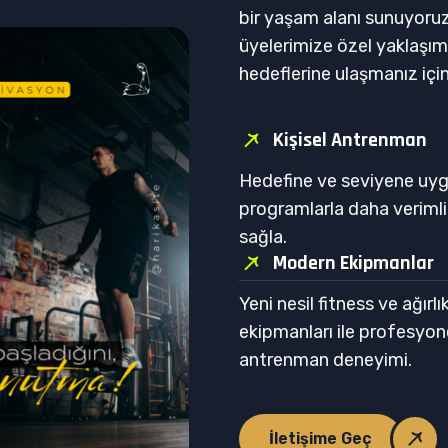
bir yaşam alanı sunuyoru
üyelerimize özel yaklaşım
hedeflerine ulaşmanız içi
Kişisel Antrenman
Hedefine ve seviyene uy
programlarla daha verimli
sağla.
Modern Ekipmanlar
Yeni nesil fitness ve ağırlı
ekipmanları ile profesyon
antrenman deneyimi.
İletişime Geç