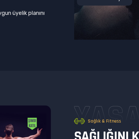
uygun üyelik planını
YAŞA
Sağlık & Fitness
S
A
Ğ
L
I
Ğ
I
N
I