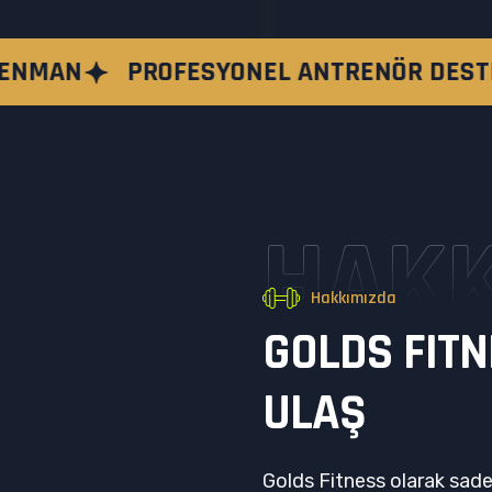
ESYONEL ANTRENÖR DESTEĞI
MODERN 
HAKK
Hakkımızda
G
O
L
D
S
F
I
T
N
U
L
A
Ş
Golds Fitness olarak sade