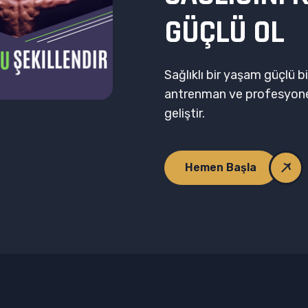
G
Ü
Ç
L
Ü
O
L
Sağlıklı bir yaşam güçlü b
antrenman ve profesyonel
geliştir.
Hemen Başla