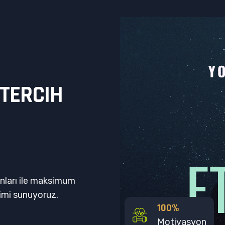
T
E
R
C
I
H
anları ile maksimum
imi sunuyoruz.
100
%
Motivasyon