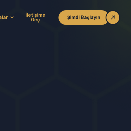
İletişime
alar
Şimdi Başlayın
Geç