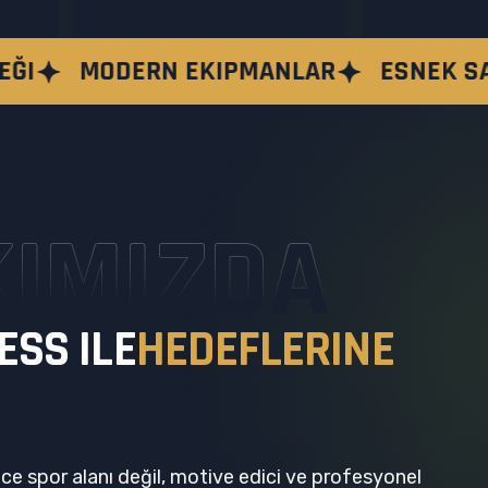
EKIPMANLAR
ESNEK SAATLER
GRUP
IMIZDA
E
S
S
I
L
E
H
E
D
E
F
L
E
R
I
N
E
ce spor alanı değil, motive edici ve profesyonel