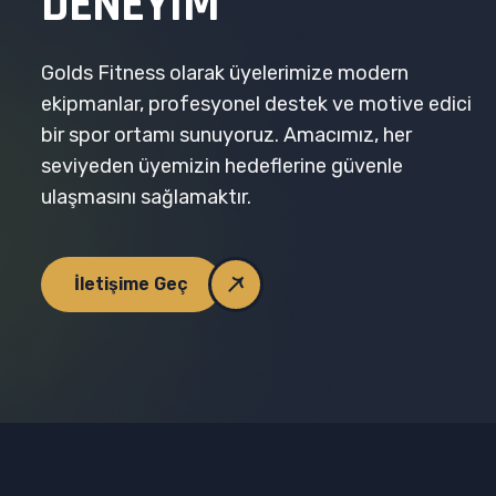
D
E
N
E
Y
I
M
Golds Fitness olarak üyelerimize modern
ekipmanlar, profesyonel destek ve motive edici
bir spor ortamı sunuyoruz. Amacımız, her
seviyeden üyemizin hedeflerine güvenle
ulaşmasını sağlamaktır.
İletişime Geç