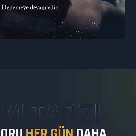
M TARZI
K
O
R
U
H
E
R
G
Ü
N
D
A
H
A