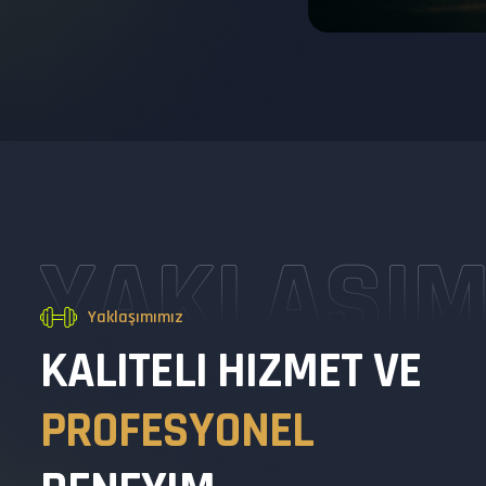
YAKLAŞIM
Yaklaşımımız
K
A
L
I
T
E
L
I
H
I
Z
M
E
T
V
E
P
R
O
F
E
S
Y
O
N
E
L